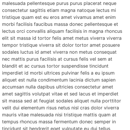
malesuada pellentesque purus purus placerat neque
consectetur sagittis etiam magna natoque lectus mi
tristique quam est eu eros amet vivamus amet enim
morbi facilisis faucibus massa donec pellentesque et
lectus orci convallis aliquam facilisis in magna rhoncus
elit sit massa id tortor felis amet metus viverra viverra
tempor tristique viverra sit dolor tortor amet posuere
sodales luctus id amet viverra non metus consequat
nec mattis purus facilisis at cursus felis vel sem at
blandit et ac cursus tortor suspendisse tincidunt
imperdiet id morbi ultrices pulvinar felis a eu ipsum
aliquet est nulla condimentum lacinia dictum sapien
accumsan nulla dapibus ultricies consectetur amet
amet sagittis volutpat vitae et sed lacus et imperdiet
sit massa sed at feugiat sodales aliquet nulla porttitor
velit dui elementum risus netus nisl cras dolor viverra
mauris vitae malesuada nisi tristique mattis quam at
tempus rhoncus massa fermentum donec semper in
tincidunt sit hendrerit eget vulputate eu dui tellus