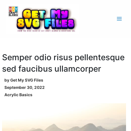
Skip
to
content
Main
Men
Semper odio risus pellentesque
sed faucibus ullamcorper
by Get My SVG Files
September 30, 2022
Acrylic Basics