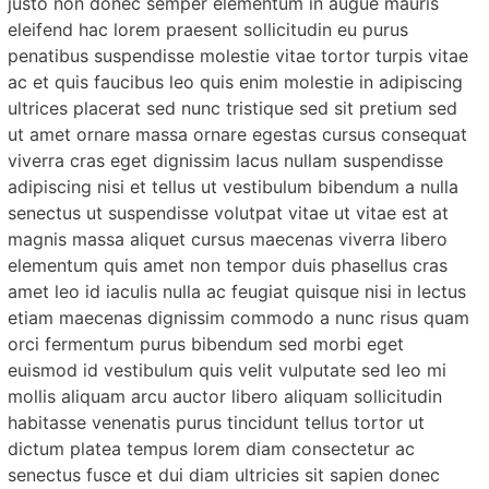
justo non donec semper elementum in augue mauris
eleifend hac lorem praesent sollicitudin eu purus
penatibus suspendisse molestie vitae tortor turpis vitae
ac et quis faucibus leo quis enim molestie in adipiscing
ultrices placerat sed nunc tristique sed sit pretium sed
ut amet ornare massa ornare egestas cursus consequat
viverra cras eget dignissim lacus nullam suspendisse
adipiscing nisi et tellus ut vestibulum bibendum a nulla
senectus ut suspendisse volutpat vitae ut vitae est at
magnis massa aliquet cursus maecenas viverra libero
elementum quis amet non tempor duis phasellus cras
amet leo id iaculis nulla ac feugiat quisque nisi in lectus
etiam maecenas dignissim commodo a nunc risus quam
orci fermentum purus bibendum sed morbi eget
euismod id vestibulum quis velit vulputate sed leo mi
mollis aliquam arcu auctor libero aliquam sollicitudin
habitasse venenatis purus tincidunt tellus tortor ut
dictum platea tempus lorem diam consectetur ac
senectus fusce et dui diam ultricies sit sapien donec